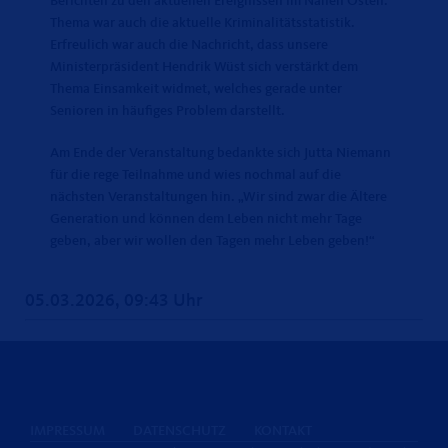
Berichten zu den aktuellen Ereignissen im Nahen Osten.
Thema war auch die aktuelle Kriminalitätsstatistik.
Erfreulich war auch die Nachricht, dass unsere
Ministerpräsident Hendrik Wüst sich verstärkt dem
Thema Einsamkeit widmet, welches gerade unter
Senioren in häufiges Problem darstellt.
Am Ende der Veranstaltung bedankte sich Jutta Niemann
für die rege Teilnahme und wies nochmal auf die
nächsten Veranstaltungen hin. „Wir sind zwar die Ältere
Generation und können dem Leben nicht mehr Tage
geben, aber wir wollen den Tagen mehr Leben geben!“
05.03.2026, 09:43 Uhr
IMPRESSUM
DATENSCHUTZ
KONTAKT