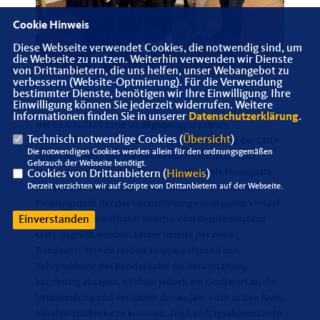
Cookie Hinweis
Diese Webseite verwendet Cookies, die notwendig sind, um
die Webseite zu nutzen. Weiterhin verwenden wir Dienste
von Drittanbietern, die uns helfen, unser Webangebot zu
verbessern (Website-Optmierung). Für die Verwendung
bestimmter Dienste, benötigen wir Ihre Einwilligung. Ihre
Einwilligung können Sie jederzeit widerrufen. Weitere
Informationen finden Sie in unserer
Datenschutzerklärung
.
Am 05.03.2026 fand im Begegnungszentrum
Technisch notwendige Cookies (
Übersicht
)
Johanniskirchhof die Jahreshauptversammlung der CDU-
Die notwendigen Cookies werden allein für den ordnungsgemäßen
Senioren-Union des Kreises Minden-Lübbecke statt.
Gebrauch der Webseite benötigt.
Neben zahlreichen Mitgliedern konnten als Ehrengäste
Cookies von Drittanbietern (
Hinweis
)
Derzeit verzichten wir auf Scripte von Drittanbietern auf der Webseite.
der Bezirksvorsitzende der Senioren-Union Peters
Fröhlingsdorf, der der Veranstaltung einen guten Verlauf
wünschte, sowie Günter Knoche vom Bezirksvorstand
Einverstanden
OWL begrüßt werden. Leider musste der neue
Bundevorsitzende Hubert Hüppe aufgrund von
Fahrprobleme der Bundesbahn die Veranstaltung
kurzfristig absagen, richtete jedoch ein Grußwort an die
Versammlung und versprach dieses Jahr noch in den Kreis
Minden-Lübbecke zu kommen. Die Landtagsabgeordnete