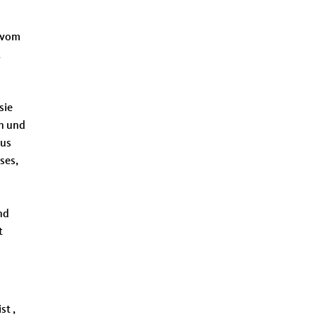
 vom
,
sie
en und
aus
ses,
nd
t
st ,