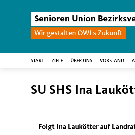
Senioren Union Bezirks
Wir gestalten OWLs Zukunft
START
ZIELE
ÜBER UNS
VORSTAND
A
SU SHS Ina Lauköt
Folgt Ina Laukötter auf Landra