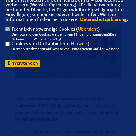
von Drittanbietern, die uns helfen, unser Webangebot zu
verbessern (Website-Optmierung). Für die Verwendung
bestimmter Dienste, benötigen wir Ihre Einwilligung. Ihre
Einwilligung können Sie jederzeit widerrufen. Weitere
Informationen finden Sie in unserer
Datenschutzerklärung
.
Technisch notwendige Cookies (
Übersicht
)
Die notwendigen Cookies werden allein für den ordnungsgemäßen
Gebrauch der Webseite benötigt.
Cookies von Drittanbietern (
Hinweis
)
Derzeit verzichten wir auf Scripte von Drittanbietern auf der Webseite.
Einverstanden
Der 1. Vorsitzender, der Senioren-Union aus den
Stadtverband SHS, Wolfgang Gerbig und sein Vertreter
Johannes Schroeder konnten beim Besuch der Firma Froli
40 Teilnehmer begrüßen.
Die Geschäftsführerin Frau Dr. Ruth Fromme stellte ihr