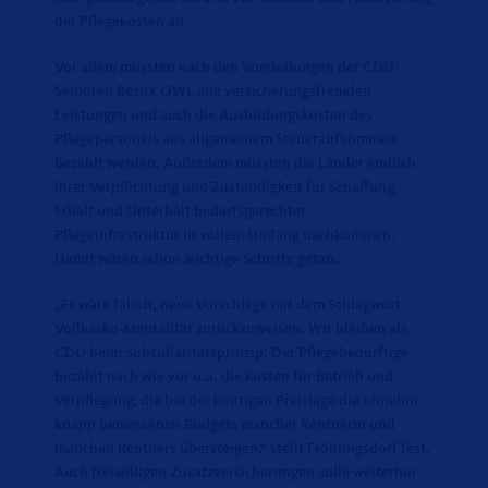
der Pflegekosten an.
Vor allem müssten nach den Vorstellungen der CDU-
Senioren Bezirk OWL alle versicherungsfremden
Leistungen und auch die Ausbildungskosten des
Pflegepersonals aus allgemeinem Steueraufkommen
bezahlt werden. Außerdem müssten die Länder endlich
ihrer Verpflichtung und Zuständigkeit für Schaffung,
Erhalt und Unterhalt bedarfsgerechter
Pflegeinfrastruktur in vollem Umfang nachkommen.
Damit wären schon wichtige Schritte getan.
Es wäre falsch, neue Vorschläge mit dem Schlagwort
Vollkasko-Mentalität zurückzuweisen. Wir bleiben als
CDU beim Subsidiaritätsprinzip: Der Pflegebedürftige
bezahlt nach wie vor u.a. die Kosten für Betrieb und
Verpflegung, die bei der heutigen Preislage die ohnehin
knapp bemessenen Budgets mancher Rentnerin und
manchen Rentners übersteigen,“ stellt Fröhlingsdorf fest.
Auch freiwilligen Zusatzversicherungen solle weiterhin