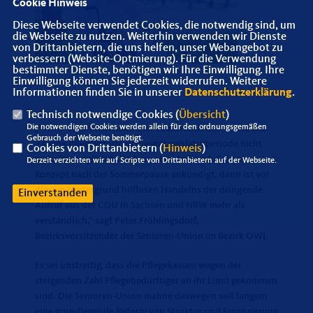
Cookie Hinweis
Diese Webseite verwendet Cookies, die notwendig sind, um
die Webseite zu nutzen. Weiterhin verwenden wir Dienste
von Drittanbietern, die uns helfen, unser Webangebot zu
verbessern (Website-Optmierung). Für die Verwendung
bestimmter Dienste, benötigen wir Ihre Einwilligung. Ihre
Einwilligung können Sie jederzeit widerrufen. Weitere
Foto ARDMed
Informationen finden Sie in unserer
Datenschutzerklärung
.
Technisch notwendige Cookies (
Übersicht
)
Die notwendigen Cookies werden allein für den ordnungsgemäßen
Wenn Gesundheitsminister Lauterbach noch Ende Mai
Gebrauch der Webseite benötigt.
24 eine Pflegereform in dieser Legislaturperiode nicht
Cookies von Drittanbietern (
Hinweis
)
mehr für möglich hält, dann aber Anfang Juli 24 ein
Derzeit verzichten wir auf Scripte von Drittanbietern auf der Webseite.
Konzept nach der Sommerpause ankündigt, dann ist vor
diesem Hintergrund hilflosen Handelns der dringende
Einverstanden
Aufruf aus der CDU in Sachsen und NRW mehr als
verständlich,“ sagt Peter Fröhlingsdorf,
Bezirksvorsitzender der Senioren-Union im Bezirk OWL
Es sei unstreitig, dass die Pflegekassen wegen der
steigenden Zahl Pflegebedürftiger an ihr Limit gekommen
sind. Die Senioren-Union mahne deswegen seit langem
eine grundlegende Reform von Struktur und Finanzierung