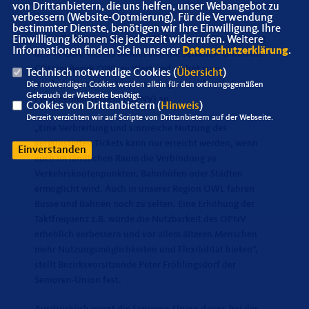
von Drittanbietern, die uns helfen, unser Webangebot zu
verbessern (Website-Optmierung). Für die Verwendung
bestimmter Dienste, benötigen wir Ihre Einwilligung. Ihre
In der Diskussion um die Fortführung und Finanzierung
Einwilligung können Sie jederzeit widerrufen. Weitere
Informationen finden Sie in unserer
Datenschutzerklärung
.
des 49-Euro-Tickets meldet sich die Senioren-Union der
CDU im Bezirk OWL zu Wort und mahnt zum
Technisch notwendige Cookies (
Übersicht
)
wiederholten Male Verbesserungen im öffentlichen
Die notwendigen Cookies werden allein für den ordnungsgemäßen
Gebrauch der Webseite benötigt.
Personennahverkehr (ÖPNV) an.
Cookies von Drittanbietern (
Hinweis
)
Derzeit verzichten wir auf Scripte von Drittanbietern auf der Webseite.
Eine Verbreitung und sinnreiche Nutzung des
vergünstigten Tickets kann nur erreicht werden, wenn
Einverstanden
auch im ländlichen Raum die Verbindung zu
Verkehrsknotenpunkten, Bahnhöfen oder Städten
ermöglicht wird. Auch in unserer Region OWL fahren
Busse und Bahnen noch zu selten. Eine Erhöhung der
Taktfrequenz z.B. würde die Nutzbarkeit des ÖPNV
erheblich verbessern und vor allem älteren Menschen
mehr Nutzungsmöglichkeiten und Flexibilität bieten“,
stellt Bezirksvorsitzende Peter Fröhlingsdorf der
Senioren-Union fest.