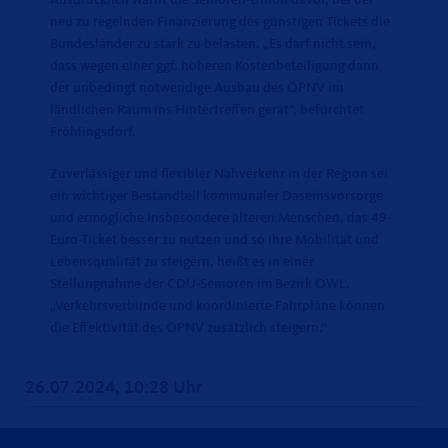
Ausdrücklich warnt die Senioren-Union davor, bei der
neu zu regelnden Finanzierung des günstigen Tickets die
Bundesländer zu stark zu belasten. „Es darf nicht sein,
dass wegen einer ggf. höheren Kostenbeteiligung dann
der unbedingt notwendige Ausbau des ÖPNV im
ländlichen Raum ins Hintertreffen gerät“, befürchtet
Fröhlingsdorf.
Zuverlässiger und flexibler Nahverkehr in der Region sei
ein wichtiger Bestandteil kommunaler Daseinsvorsorge
und ermögliche insbesondere älteren Menschen, das 49-
Euro-Ticket besser zu nutzen und so ihre Mobilität und
Lebensqualität zu steigern, heißt es in einer
Stellungnahme der CDU-Senioren im Bezirk OWL.
Verkehrsverbünde und koordinierte Fahrpläne können
die Effektivität des ÖPNV zusätzlich steigern.“
26.07.2024, 10:28 Uhr