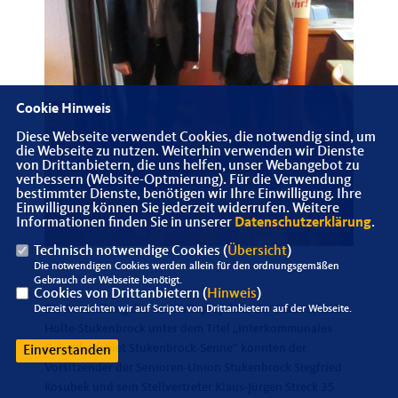
Cookie Hinweis
Diese Webseite verwendet Cookies, die notwendig sind, um
die Webseite zu nutzen. Weiterhin verwenden wir Dienste
von Drittanbietern, die uns helfen, unser Webangebot zu
verbessern (Website-Optmierung). Für die Verwendung
bestimmter Dienste, benötigen wir Ihre Einwilligung. Ihre
Einwilligung können Sie jederzeit widerrufen. Weitere
Informationen finden Sie in unserer
Datenschutzerklärung
.
Technisch notwendige Cookies (
Übersicht
)
Die notwendigen Cookies werden allein für den ordnungsgemäßen
Gebrauch der Webseite benötigt.
Cookies von Drittanbietern (
Hinweis
)
Zur Vorstellung des Zukunftsprojektes der Stadt Schloß
Derzeit verzichten wir auf Scripte von Drittanbietern auf der Webseite.
Holte-Stukenbrock unter dem Titel „Interkommunales
Gewerbegebiet Stukenbrock-Senne“ konnten der
Einverstanden
Vorsitzender der Senioren-Union Stukenbrock Siegfried
Kosubek und sein Stellvertreter Klaus-Jürgen Streck 35