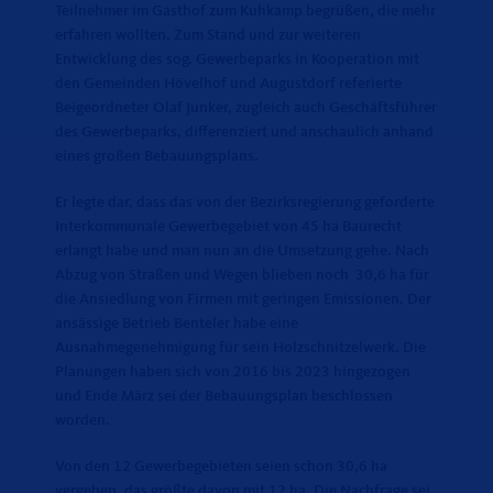
Teilnehmer im Gasthof zum Kuhkamp begrüßen, die mehr
erfahren wollten. Zum Stand und zur weiteren
Entwicklung des sog. Gewerbeparks in Kooperation mit
den Gemeinden Hövelhof und Augustdorf referierte
Beigeordneter Olaf Junker, zugleich auch Geschäftsführer
des Gewerbeparks, differenziert und anschaulich anhand
eines großen Bebauungsplans.
Er legte dar, dass das von der Bezirksregierung geforderte
Interkommunale Gewerbegebiet von 45 ha Baurecht
erlangt habe und man nun an die Umsetzung gehe. Nach
Abzug von Straßen und Wegen blieben noch 30,6 ha für
die Ansiedlung von Firmen mit geringen Emissionen. Der
ansässige Betrieb Benteler habe eine
Ausnahmegenehmigung für sein Holzschnitzelwerk. Die
Planungen haben sich von 2016 bis 2023 hingezogen
und Ende März sei der Bebauungsplan beschlossen
worden.
Von den 12 Gewerbegebieten seien schon 30,6 ha
vergeben, das größte davon mit 12 ha. Die Nachfrage sei