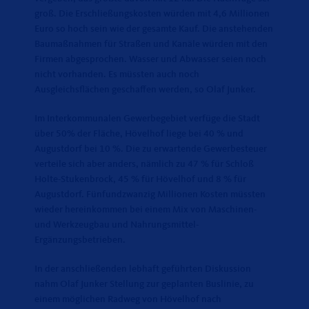
groß. Die Erschließungskosten würden mit 4,6 Millionen
Euro so hoch sein wie der gesamte Kauf. Die anstehenden
Baumaßnahmen für Straßen und Kanäle würden mit den
Firmen abgesprochen. Wasser und Abwasser seien noch
nicht vorhanden. Es müssten auch noch
Ausgleichsflächen geschaffen werden, so Olaf Junker.
Im Interkommunalen Gewerbegebiet verfüge die Stadt
über 50% der Fläche, Hövelhof liege bei 40 % und
Augustdorf bei 10 %. Die zu erwartende Gewerbesteuer
verteile sich aber anders, nämlich zu 47 % für Schloß
Holte-Stukenbrock, 45 % für Hövelhof und 8 % für
Augustdorf. Fünfundzwanzig Millionen Kosten müssten
wieder hereinkommen bei einem Mix von Maschinen-
und Werkzeugbau und Nahrungsmittel-
Ergänzungsbetrieben.
In der anschließenden lebhaft geführten Diskussion
nahm Olaf Junker Stellung zur geplanten Buslinie, zu
einem möglichen Radweg von Hövelhof nach