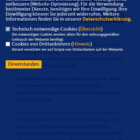
verbessern (Website-Optmierung). Für die Verwendung
bestimmter Dienste, benötigen wir Ihre Einwilligung. Ihre
Einwilligung können Sie jederzeit widerrufen. Weitere
Informationen finden Sie in unserer
Datenschutzerklärung
.
Technisch notwendige Cookies (
Übersicht
)
Die notwendigen Cookies werden allein für den ordnungsgemäßen
Gebrauch der Webseite benötigt.
Cookies von Drittanbietern (
Hinweis
)
Der Ortsverband der Senioren-Union Kirchlengern unter
Derzeit verzichten wir auf Scripte von Drittanbietern auf der Webseite.
Hansgeorg Reiche hatte zu einer sehr interssanten
Veranstaltung zum Thema "Sucht im Alter" in das Kurhaus
Einverstanden
Bültermann in Bünde eingeladen.
Der
Bezirksvorsitzende
der
Senioren-Union OWL, Peter
Fröhlingsdorf,
wies in seinem Vortrag auf das
Älterwerden verbunden mit den vielen einhergehenden
Veränderungen hin.
Übergänge im Leben wie der Eintritt in den Ruhestand,
der Umgang mit Krankheit oder auch der Umzug in eine
Senioreneinrichtung können für die Betroffenen
herausfordernd sein.Auch Zeiten der Trauer oder Gefühle