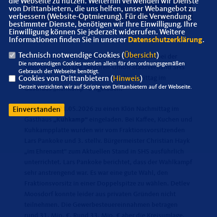
die Webseite zu nutzen. Weiterhin verwenden wir Dienste
von Drittanbietern, die uns helfen, unser Webangebot zu
verbessern (Website-Optmierung). Für die Verwendung
bestimmter Dienste, benötigen wir Ihre Einwilligung. Ihre
Einwilligung können Sie jederzeit widerrufen. Weitere
Informationen finden Sie in unserer
Datenschutzerklärung
.
Technisch notwendige Cookies (
Übersicht
)
Lars Pankoke
und
Christian Hayk
waren Gast bei der
Die notwendigen Cookies werden allein für den ordnungsgemäßen
Senioren-Union Die Senioren-Union Stadtverband SHS
Gebrauch der Webseite benötigt.
hat am 21.05.2026 zu einen Klön Nachmittag im
Cookies von Drittanbietern (
Hinweis
)
Derzeit verzichten wir auf Scripte von Drittanbietern auf der Webseite.
Gasthaus „Kuhkamp“ eingeladen.
SHS hat am 21.05.2026 zu einen Klön Nachmittag im
Einverstanden
Gasthaus
Kuhkamp“
eingeladen. Bei Kaffee, Kuchen und
Kuhkampplatte wurden wir vom Fraktionsvorsitzenden
Lars Pankoke und 3. stellv. Bürgermeister Christian Hayk
im Ehrenamt“ zum Aktuellen Stand in SHS ausführlich
unterrichtet. Lars Pankoke berichtet, dass der Wahlkampf
sehr anstrengend war. Es war eine gute Wahl, den
Fraktionsvorsitz in einer Doppelspitze zu wählen. Detlev
Moosdorf konnte leider aus privaten Gründen nicht
teilnehmen. Die Gewerbesteuereinnahmen betragen
rund 31. Mio. €. Rund 33. Mio. € aber die Kreisumlage.