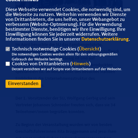
Cookie Hinweis
Diese Webseite verwendet Cookies, die notwendig sind, um
die Webseite zu nutzen. Weiterhin verwenden wir Dienste
von Drittanbietern, die uns helfen, unser Webangebot zu
verbessern (Website-Optmierung). Für die Verwendung
bestimmter Dienste, benötigen wir Ihre Einwilligung. Ihre
Einwilligung können Sie jederzeit widerrufen. Weitere
Informationen finden Sie in unserer
Datenschutzerklärung
.
Im April besuchte die SU das Familiengeführte,
Technisch notwendige Cookies (
Übersicht
)
mittelständige Unternehmen Trusetal Verbandstoffwerk
Die notwendigen Cookies werden allein für den ordnungsgemäßen
GmbH, welches in SHS ansässig ist und auf
Gebrauch der Webseite benötigt.
Cookies von Drittanbietern (
Hinweis
)
den Internationalen Handel von Medizinproduckten
Derzeit verzichten wir auf Scripte von Drittanbietern auf der Webseite.
spezialisiert ist. Im Mittelpunkt des Besuches standen
Einblicke in die Unternehmensstruktur des
Einverstanden
Unternehmens.
Der 1. Vorsitzender der SU, Wolfgang Gerbig und sein
Vertreter Johannes Schroeder freuten sich, dass sie 34
Teilnehmer/innen begrüßen konnten.
Zu Beginn der Veranstaltung wurden wir von beiden
Geschäftsführerinnen Rita Brüggemann und Jessi Ilsen